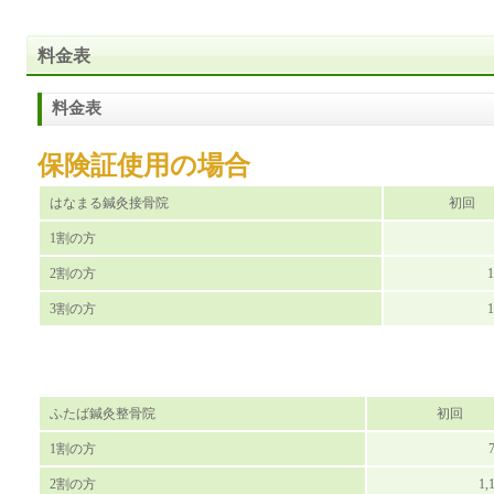
料金表
料金表
保険証使用の場合
はなまる鍼灸接骨院
初回
1割の方
2割の方
3割の方
ふたば鍼灸整骨院
初回
1割の方
2割の方
1,