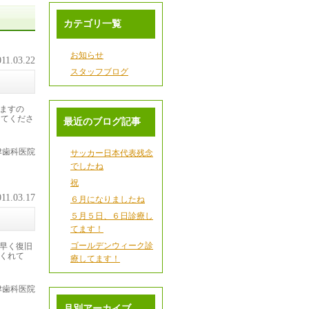
カテゴリ一覧
お知らせ
011.03.22
スタッフブログ
ますの
してくださ
最近のブログ記事
津歯科医院
サッカー日本代表残念
でしたね
祝
011.03.17
６月になりましたね
５月５日、６日診療し
てます！
ゴールデンウィーク診
早く復旧
くれて
療してます！
津歯科医院
月別アーカイブ