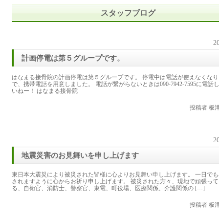
スタッフブログ
2
計画停電は第５グループです。
はなまる接骨院の計画停電は第５グループです。 停電中は電話が使えなくなり
で、携帯電話を用意しました。 電話が繋がらないときは090-7942-7595に電話
いねー！ はなまる接骨院
投稿者 板
2
地震災害のお見舞いを申し上げます
東日本大震災により被災された皆様に心よりお見舞い申し上げます。 一日でも
されますように心からお祈り申し上げます。 被災された方々、現地で頑張って
る、自衛官、消防士、警察官、東電、町役場、医療関係、介護関係の […]
投稿者 板