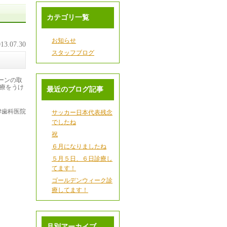
カテゴリ一覧
お知らせ
13.07.30
スタッフブログ
ーンの取
療をうけ
最近のブログ記事
津歯科医院
サッカー日本代表残念
でしたね
祝
６月になりましたね
５月５日、６日診療し
てます！
ゴールデンウィーク診
療してます！
月別アーカイブ