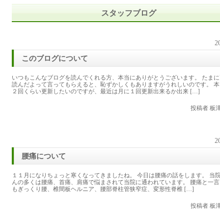
スタッフブログ
2
このブログについて
いつもこんなブログを読んでくれる方、本当にありがとうございます。 たまに
読んだよって言ってもらえると、恥ずかしくもありますがうれしいのです。 本
２回くらい更新したいのですが、最近は月に１回更新出来るか出来 […]
投稿者 板
2
腰痛について
１１月になりちょっと寒くなってきましたね。 今日は腰痛の話をします。 当
んの多くは腰痛、首痛、肩痛で悩まされて当院に通われています。 腰痛と一言
もぎっくり腰、椎間板ヘルニア、腰部脊柱管狭窄症、変形性脊椎 […]
投稿者 板