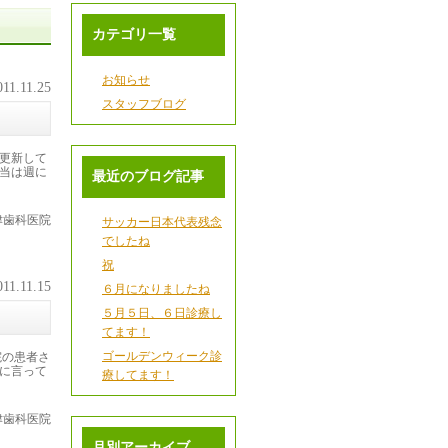
カテゴリ一覧
お知らせ
011.11.25
スタッフブログ
更新して
当は週に
最近のブログ記事
津歯科医院
サッカー日本代表残念
でしたね
祝
011.11.15
６月になりましたね
５月５日、６日診療し
てます！
ゴールデンウィーク診
院の患者さ
に言って
療してます！
津歯科医院
月別アーカイブ