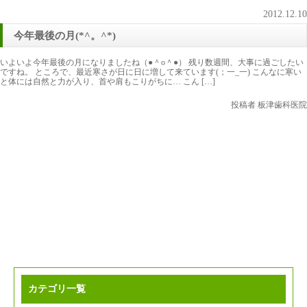
2012.12.10
今年最後の月(*^。^*)
いよいよ今年最後の月になりましたね（●＾o＾●） 残り数週間、大事に過ごしたい
ですね。 ところで、最近寒さが日に日に増して来ています(；一_一) こんなに寒い
と体には自然と力が入り、首や肩もこりがちに… こん […]
投稿者 板津歯科医院
カテゴリ一覧