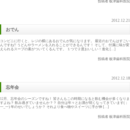
投稿者 板津歯科医院
2012.12.21
おでん
コンビニに行くと、レジの横にあるおでんが気になります。 最近のおでんはすごい
んですね!! うどんやラーメンを入れることができるんです！ そして、付属に味が変
えられるスープの素がついてくるんです。 １つで２度おいしい！進化 […]
投稿者 板津歯科医院
2012.12.18
忘年会
12月、忘年会のシーズンですね！ 皆さんもこの時期になると飲む機会が多くなりま
すよね？ 飲み過ぎていませんか？？ 自分は年々とお酒が弱くなってきています(；
一_一) 年のせいでしょうか？ それより食べ物やスイーツに手が伸 […]
投稿者 板津歯科医院