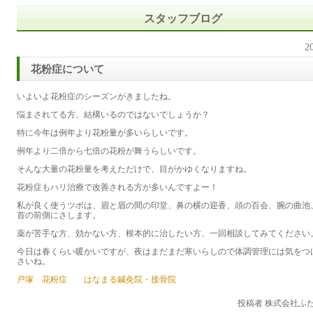
スタッフブログ
2
花粉症について
いよいよ花粉症のシーズンがきましたね。
悩まされてる方、結構いるのではないでしょうか？
特に今年は例年より花粉量が多いらしいです。
例年より二倍から七倍の花粉が舞うらしいです。
そんな大量の花粉量を考えただけで、目がかゆくなりますね。
花粉症もハリ治療で改善される方が多いんですよー！
私が良く使うツボは、眉と眉の間の印堂、鼻の横の迎香、頭の百会、腕の曲池
首の前側にさします。
薬が苦手な方、効かない方、根本的に治したい方、一回相談してみてください
今日は春くらい暖かいですが、夜はまだまだ寒いらしので体調管理には気をつ
さいね。
戸塚 花粉症 はなまる鍼灸院・接骨院
投稿者 株式会社ふ