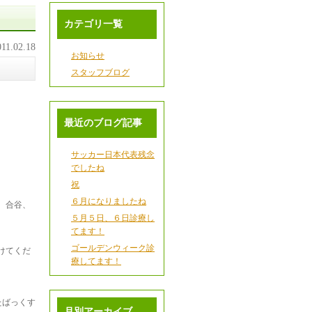
カテゴリ一覧
011.02.18
お知らせ
スタッフブログ
最近のブログ記事
サッカー日本代表残念
でしたね
祝
６月になりましたね
、合谷、
５月５日、６日診療し
てます！
。
ゴールデンウィーク診
けてくだ
療してます！
たばっくす
月別アーカイブ