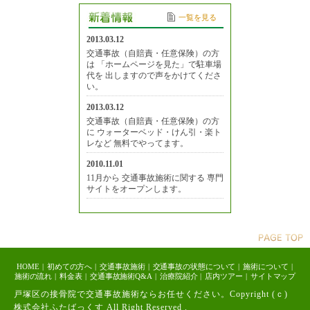
一覧を見る
2013.03.12
交通事故（自賠責・任意保険）の方
は 「ホームページを見た」で駐車場
代を 出しますので声をかけてくださ
い。
2013.03.12
交通事故（自賠責・任意保険）の方
に ウォーターベッド・けん引・楽ト
レなど 無料でやってます。
2010.11.01
11月から 交通事故施術に関する 専門
サイトをオープンします。
HOME
|
初めての方へ
|
交通事故施術
|
交通事故の状態について
|
施術について
|
施術の流れ
|
料金表
|
交通事故施術Q&A
|
治療院紹介
|
店内ツアー
|
サイトマップ
戸塚区の接骨院で交通事故施術ならお任せください。Copyright (ｃ)
株式会社ふたばっくす All Right Reserved .