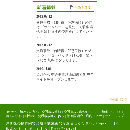
一覧を見る
2013.03.12
交通事故（自賠責・任意保険）の方
は 「ホームページを見た」で駐車場
代を 出しますので声をかけてくださ
い。
2013.03.12
交通事故（自賠責・任意保険）の方
に ウォーターベッド・けん引・楽ト
レなど 無料でやってます。
2010.11.01
11月から 交通事故施術に関する 専門
サイトをオープンします。
HOME
|
初めての方へ
|
交通事故施術
|
交通事故の状態について
|
施術について
|
施術の流れ
|
料金表
|
交通事故施術Q&A
|
治療院紹介
|
店内ツアー
|
サイトマップ
戸塚区の接骨院で交通事故施術ならお任せください。Copyright (ｃ)
株式会社ふたばっくす All Right Reserved .