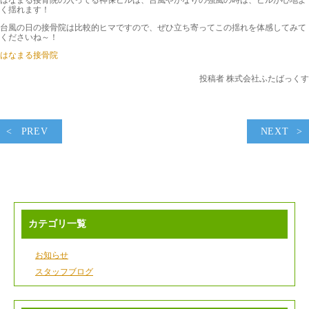
はなまる接骨院の入ってる神保ビルは、台風やかなりの強風の時は、ビルが心地よ
く揺れます！
台風の日の接骨院は比較的ヒマですので、ぜひ立ち寄ってこの揺れを体感してみて
くださいね～！
はなまる接骨院
投稿者 株式会社ふたばっくす
PREV
NEXT
カテゴリ一覧
お知らせ
スタッフブログ