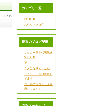
カテゴリ一覧
13.02.19
お知らせ
スタッフブログ
最近のブログ記事
サッカー日本代表残念
でしたね
祝
６月になりましたね
５月５日、６日診療し
てます！
ゴールデンウィーク診
療してます！
月別アーカイブ