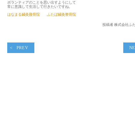
ボランティアのことを思い出すようにして
常に意識して生活して行きたいですね。
はなまる鍼灸接骨院
ふたば鍼灸整骨院
投稿者 株式会社ふ
PREV
N