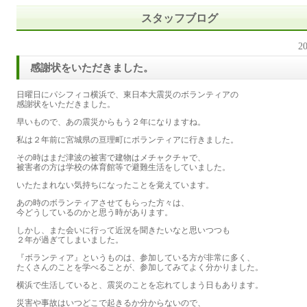
スタッフブログ
20
感謝状をいただきました。
日曜日にパシフィコ横浜で、東日本大震災のボランティアの
感謝状をいただきました。
早いもので、あの震災からもう２年になりますね。
私は２年前に宮城県の亘理町にボランティアに行きました。
その時はまだ津波の被害で建物はメチャクチャで、
被害者の方は学校の体育館等で避難生活をしていました。
いたたまれない気持ちになったことを覚えています。
あの時のボランティアさせてもらった方々は、
今どうしているのかと思う時があります。
しかし、また会いに行って近況を聞きたいなと思いつつも
２年が過ぎてしまいました。
『ボランティア』というものは、参加している方が非常に多く、
たくさんのことを学べることが、参加してみてよく分かりました。
横浜で生活していると、震災のことを忘れてしまう日もあります。
災害や事故はいつどこで起きるか分からないので、