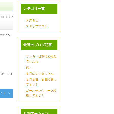
カテゴリ一覧
14.03.07
お知らせ
スタッフブログ
に寒くて
最近のブログ記事
サッカー日本代表残念
でしたね
祝
６月になりましたね
たばっくす
５月５日、６日診療し
てます！
ゴールデンウィーク診
EXT
療してます！
月別アーカイブ